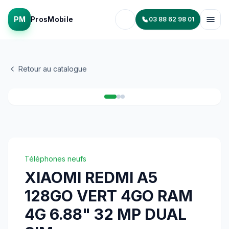
PM
ProsMobile
03 88 62 98 01
Retour au catalogue
1
/
3
Téléphones neufs
XIAOMI REDMI A5
128GO VERT 4GO RAM
4G 6.88" 32 MP DUAL