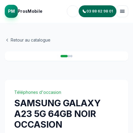
PM
ProsMobile
03 88 62 98 01
Retour au catalogue
1
/
3
Téléphones d'occasion
SAMSUNG GALAXY
A23 5G 64GB NOIR
OCCASION