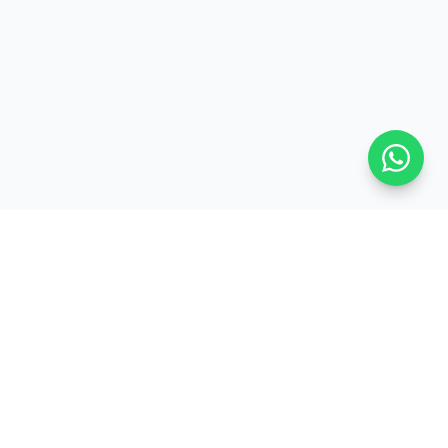
ProsMobile
PM
Réparation smartphone, tablette et consoles à
Schiltigheim (67). Intervention express, pièces
de qualité, garantie 6 mois à 1 an selon la pièce.