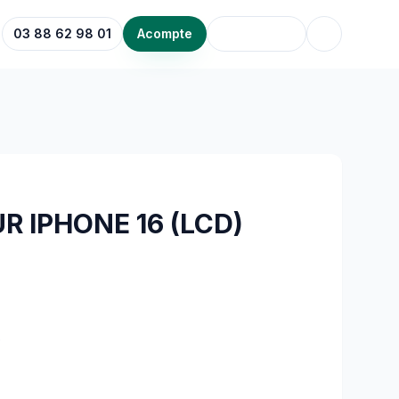
03 88 62 98 01
Acompte
R IPHONE 16 (LCD)
é