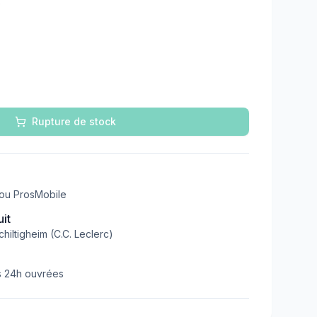
é
Rupture de stock
 ou ProsMobile
uit
hiltigheim (C.C. Leclerc)
 24h ouvrées