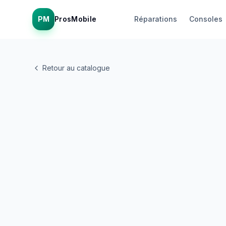
PM
ProsMobile
Réparations
Consoles
Retour au catalogue
En vedette