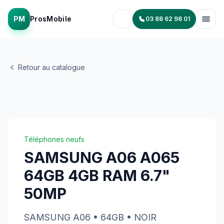
PM
ProsMobile
03 88 62 98 01
Retour au catalogue
Téléphones neufs
SAMSUNG A06 A065
64GB 4GB RAM 6.7"
50MP
SAMSUNG
A06
• 64GB
• NOIR