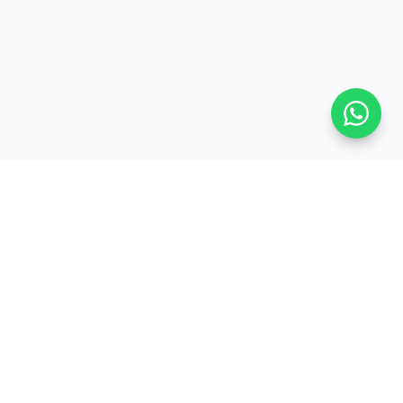
ProsMobile
PM
Réparation smartphone, tablette et consoles à
Schiltigheim (67). Intervention express, pièces
de qualité, garantie 6 mois à 1 an selon la pièce.