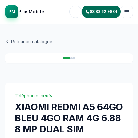
PM
ProsMobile
03 88 62 98 01
Retour au catalogue
1
/
3
Téléphones neufs
XIAOMI REDMI A5 64GO
BLEU 4GO RAM 4G 6.88
8 MP DUAL SIM