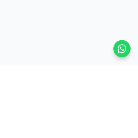
ProsMobile
PM
Réparation smartphone, tablette et consoles à
Schiltigheim (67). Intervention express, pièces
de qualité, garantie 6 mois à 1 an selon la pièce.