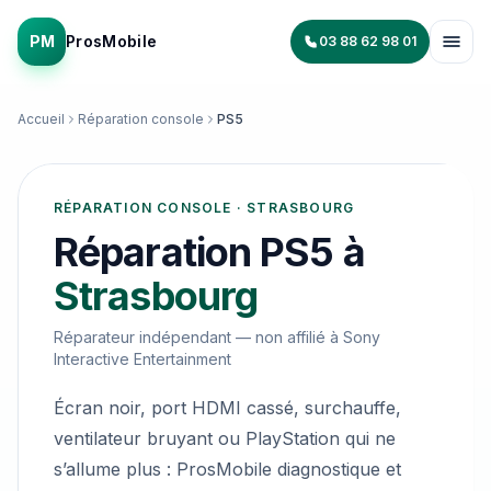
PM
ProsMobile
03 88 62 98 01
Accueil
Réparation console
PS5
RÉPARATION CONSOLE · STRASBOURG
Réparation PS5
à
Strasbourg
Réparateur indépendant — non affilié à
Sony
Interactive Entertainment
Écran noir, port HDMI cassé, surchauffe,
ventilateur bruyant ou PlayStation qui ne
s’allume plus : ProsMobile diagnostique et