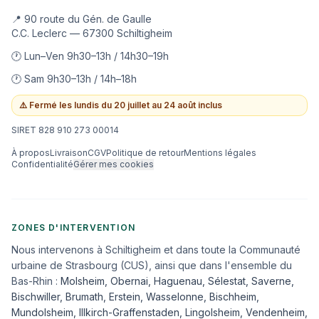
📍 90 route du Gén. de Gaulle
C.C. Leclerc — 67300 Schiltigheim
🕐 Lun–Ven 9h30–13h / 14h30–19h
🕐 Sam 9h30–13h / 14h–18h
⚠️
Fermé les lundis du 20 juillet au 24 août inclus
SIRET 828 910 273 00014
À propos
Livraison
CGV
Politique de retour
Mentions légales
Confidentialité
Gérer mes cookies
ZONES D'INTERVENTION
Nous intervenons à Schiltigheim et dans toute la Communauté
urbaine de Strasbourg (CUS), ainsi que dans l'ensemble du
Bas-Rhin :
Molsheim
,
Obernai
,
Haguenau
,
Sélestat
,
Saverne
,
Bischwiller
,
Brumath
,
Erstein
,
Wasselonne
,
Bischheim
,
Mundolsheim
,
Illkirch-Graffenstaden
,
Lingolsheim
,
Vendenheim
,