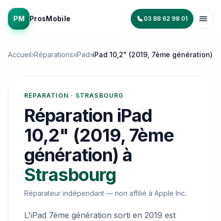
PM
ProsMobile
03 88 62 98 01
Accueil
›
Réparations
›
iPad
›
iPad 10,2" (2019, 7ème génération)
RÉPARATION · STRASBOURG
Réparation
iPad
10,2" (2019, 7ème
génération)
à
Strasbourg
Réparateur indépendant — non affilié à
Apple Inc.
L'iPad 7ème génération sorti en 2019 est