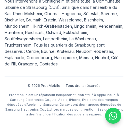
Nous intervenons à Schiltigheim et dans toute la Communauté
urbaine de Strasbourg (CUS), ainsi que dans l'ensemble du
Bas-Rhin :
Molsheim
,
Obernai
,
Haguenau
,
Sélestat
,
Saverne
,
Bischwiller
,
Brumath
,
Erstein
,
Wasselonne
,
Bischheim
,
Mundolsheim
,
Illkirch-Graffenstaden
,
Lingolsheim
,
Vendenheim
,
Hœnheim
,
Reichstett
,
Ostwald
,
Eckbolsheim
,
Souffelweyersheim, Lampertheim, La Wantzenau,
Truchtersheim
. Tous les quartiers de Strasbourg sont
desservis :
Centre, Bourse, Krutenau, Neudorf, Robertsau,
Esplanade, Cronenbourg, Hautepierre, Meinau, Neuhof, Cité
de l'Ill, Orangerie, Contades
.
©
2026
ProsMobile — Tous droits réservés
ProsMobile est un réparateur indépendant. Non affilié à Apple Inc. ni à
Samsung Electronics Co., Ltd. Apple, iPhone, iPad sont des marques
déposées d’Apple Inc. Samsung, Galaxy sont des marques déposées de
Samsung Electronics Co., Ltd. Les marques sont mentionnées uniquement
à des fins d’identification des appareils réparés.