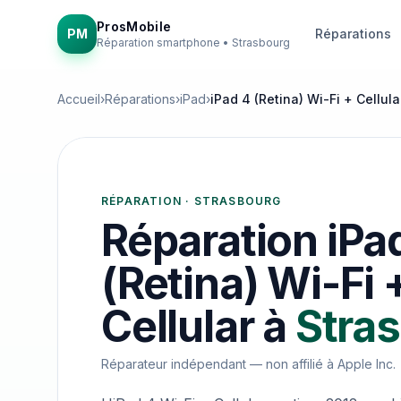
ProsMobile
PM
Réparations
Réparation smartphone • Strasbourg
Accueil
›
Réparations
›
iPad
›
iPad 4 (Retina) Wi-Fi + Cellula
RÉPARATION · STRASBOURG
Réparation
iPa
(Retina) Wi-Fi 
Cellular
à
Stra
Réparateur indépendant — non affilié à
Apple Inc.