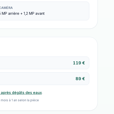
CAMÉRA
5 MP arrière + 1,2 MP avant
119 €
89 €
n après dégâts des eaux
.
 mois à 1 an selon la pièce