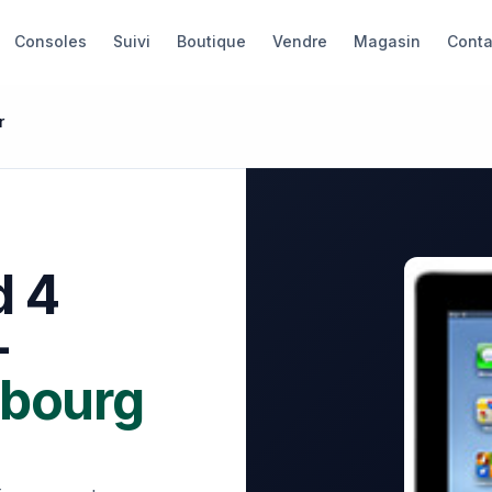
Consoles
Suivi
Boutique
Vendre
Magasin
Conta
r
d 4
+
sbourg