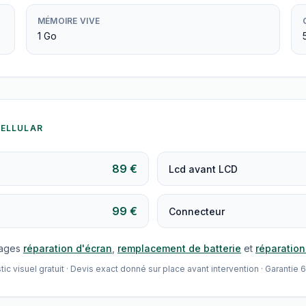
MÉMOIRE VIVE
1 Go
 CELLULAR
89 €
Lcd avant LCD
99 €
Connecteur
pages
réparation d'écran
,
remplacement de batterie
et
réparatio
visuel gratuit · Devis exact donné sur place avant intervention · Garantie 6