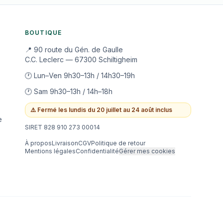
BOUTIQUE
📍 90 route du Gén. de Gaulle
C.C. Leclerc — 67300 Schiltigheim
🕐 Lun–Ven 9h30–13h / 14h30–19h
🕐 Sam 9h30–13h / 14h–18h
⚠️
Fermé les lundis du 20 juillet au 24 août inclus
e
SIRET 828 910 273 00014
À propos
Livraison
CGV
Politique de retour
Mentions légales
Confidentialité
Gérer mes cookies