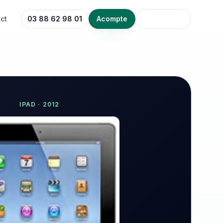
ct
03 88 62 98 01
Acompte
IPAD
·
2012