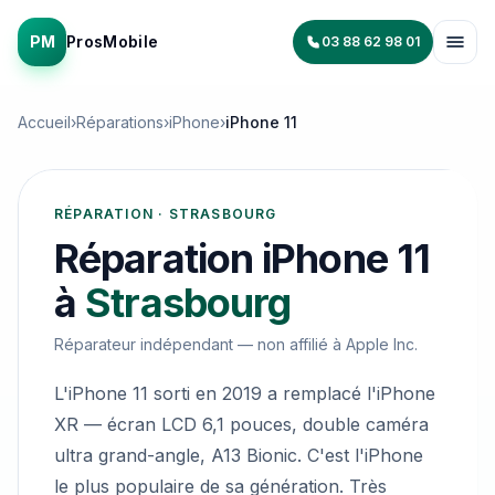
PM
ProsMobile
03 88 62 98 01
Accueil
›
Réparations
›
iPhone
›
iPhone 11
RÉPARATION · STRASBOURG
Réparation
iPhone 11
à
Strasbourg
Réparateur indépendant — non affilié à
Apple Inc.
L'iPhone 11 sorti en 2019 a remplacé l'iPhone
XR — écran LCD 6,1 pouces, double caméra
ultra grand-angle, A13 Bionic. C'est l'iPhone
le plus populaire de sa génération. Très