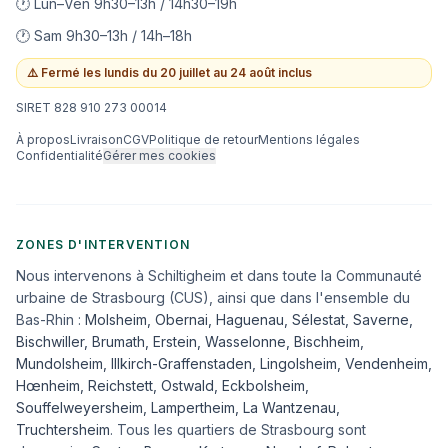
🕐 Lun–Ven 9h30–13h / 14h30–19h
🕐 Sam 9h30–13h / 14h–18h
⚠️
Fermé les lundis du 20 juillet au 24 août inclus
SIRET 828 910 273 00014
À propos
Livraison
CGV
Politique de retour
Mentions légales
Confidentialité
Gérer mes cookies
ZONES D'INTERVENTION
Nous intervenons à Schiltigheim et dans toute la Communauté
urbaine de Strasbourg (CUS), ainsi que dans l'ensemble du
Bas-Rhin :
Molsheim
,
Obernai
,
Haguenau
,
Sélestat
,
Saverne
,
Bischwiller
,
Brumath
,
Erstein
,
Wasselonne
,
Bischheim
,
Mundolsheim
,
Illkirch-Graffenstaden
,
Lingolsheim
,
Vendenheim
,
Hœnheim
,
Reichstett
,
Ostwald
,
Eckbolsheim
,
Souffelweyersheim, Lampertheim, La Wantzenau,
Truchtersheim
. Tous les quartiers de Strasbourg sont