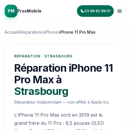
PM
ProsMobile
03 88 62 98 01
Accueil
›
Réparations
›
iPhone
›
iPhone 11 Pro Max
RÉPARATION · STRASBOURG
Réparation
iPhone 11
Pro Max
à
Strasbourg
Réparateur indépendant — non affilié à
Apple Inc.
L'iPhone 11 Pro Max sorti en 2019 est le
grand frère du 11 Pro : 6,5 pouces OLED