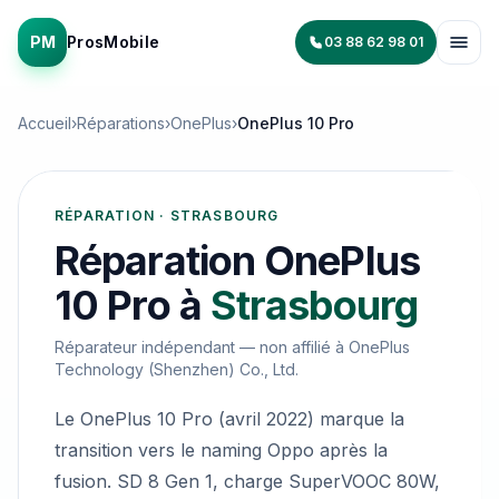
PM
ProsMobile
03 88 62 98 01
Accueil
›
Réparations
›
OnePlus
›
OnePlus 10 Pro
RÉPARATION · STRASBOURG
Réparation
OnePlus
10 Pro
à
Strasbourg
Réparateur indépendant — non affilié à
OnePlus
Technology (Shenzhen) Co., Ltd.
Le OnePlus 10 Pro (avril 2022) marque la
transition vers le naming Oppo après la
fusion. SD 8 Gen 1, charge SuperVOOC 80W,