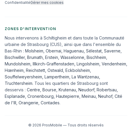
Confidentialité
Gérer mes cookies
ZONES D'INTERVENTION
Nous intervenons à Schiltigheim et dans toute la Communauté
urbaine de Strasbourg (CUS), ainsi que dans l'ensemble du
Bas-Rhin :
Molsheim
,
Obernai
,
Haguenau
,
Sélestat
,
Saverne
,
Bischwiller
,
Brumath
,
Erstein
,
Wasselonne
,
Bischheim
,
Mundolsheim
,
Illkirch-Graffenstaden
,
Lingolsheim
,
Vendenheim
,
Hœnheim
,
Reichstett
,
Ostwald
,
Eckbolsheim
,
Souffelweyersheim, Lampertheim, La Wantzenau,
Truchtersheim
. Tous les quartiers de Strasbourg sont
desservis :
Centre, Bourse, Krutenau, Neudorf, Robertsau,
Esplanade, Cronenbourg, Hautepierre, Meinau, Neuhof, Cité
de l'Ill, Orangerie, Contades
.
©
2026
ProsMobile — Tous droits réservés