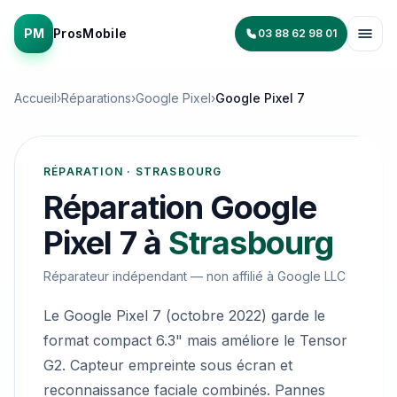
PM
ProsMobile
03 88 62 98 01
Accueil
›
Réparations
›
Google Pixel
›
Google Pixel 7
RÉPARATION · STRASBOURG
Réparation
Google
Pixel 7
à
Strasbourg
Réparateur indépendant — non affilié à
Google LLC
Le Google Pixel 7 (octobre 2022) garde le
format compact 6.3" mais améliore le Tensor
G2. Capteur empreinte sous écran et
reconnaissance faciale combinés. Pannes