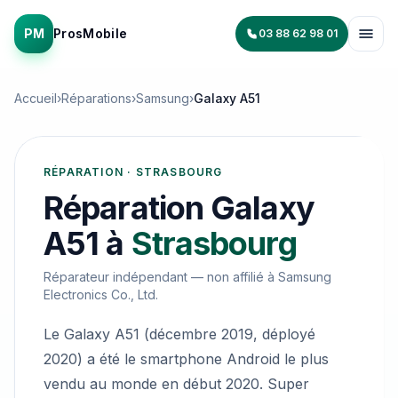
PM
ProsMobile
03 88 62 98 01
Accueil
›
Réparations
›
Samsung
›
Galaxy A51
RÉPARATION · STRASBOURG
Réparation
Galaxy
A51
à
Strasbourg
Réparateur indépendant — non affilié à
Samsung
Electronics Co., Ltd.
Le Galaxy A51 (décembre 2019, déployé
2020) a été le smartphone Android le plus
vendu au monde en début 2020. Super