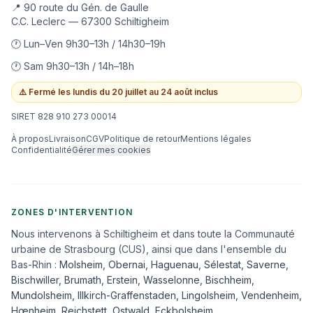
📍 90 route du Gén. de Gaulle
C.C. Leclerc — 67300 Schiltigheim
🕐 Lun–Ven 9h30–13h / 14h30–19h
🕐 Sam 9h30–13h / 14h–18h
⚠️
Fermé les lundis du 20 juillet au 24 août inclus
SIRET 828 910 273 00014
À propos
Livraison
CGV
Politique de retour
Mentions légales
Confidentialité
Gérer mes cookies
ZONES D'INTERVENTION
Nous intervenons à Schiltigheim et dans toute la Communauté
urbaine de Strasbourg (CUS), ainsi que dans l'ensemble du
Bas-Rhin :
Molsheim
,
Obernai
,
Haguenau
,
Sélestat
,
Saverne
,
Bischwiller
,
Brumath
,
Erstein
,
Wasselonne
,
Bischheim
,
Mundolsheim
,
Illkirch-Graffenstaden
,
Lingolsheim
,
Vendenheim
,
Hœnheim
,
Reichstett
,
Ostwald
,
Eckbolsheim
,