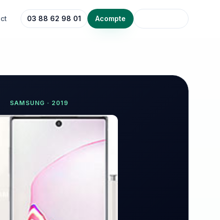
ct
03 88 62 98 01
Acompte
SAMSUNG
·
2019