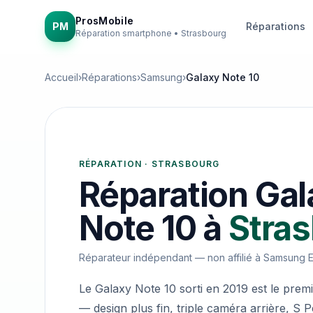
ProsMobile
PM
Réparations
Réparation smartphone • Strasbourg
Accueil
›
Réparations
›
Samsung
›
Galaxy Note 10
RÉPARATION · STRASBOURG
Réparation
Gal
Note 10
à
Stra
Réparateur indépendant — non affilié à
Samsung El
Le Galaxy Note 10 sorti en 2019 est le pre
— design plus fin, triple caméra arrière, S