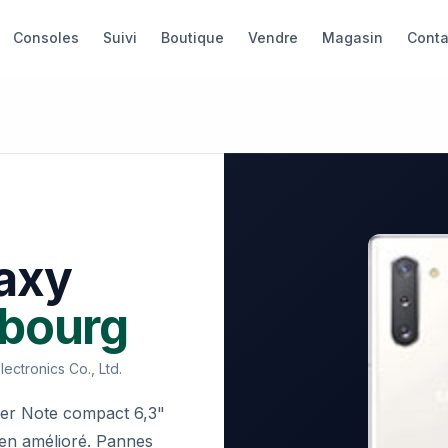
Consoles
Suivi
Boutique
Vendre
Magasin
Conta
axy
sbourg
ectronics Co., Ltd.
mier Note compact 6,3"
 Pen amélioré. Pannes