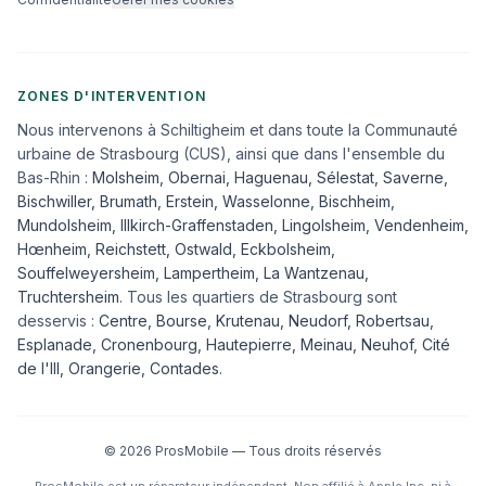
ZONES D'INTERVENTION
Nous intervenons à Schiltigheim et dans toute la Communauté
urbaine de Strasbourg (CUS), ainsi que dans l'ensemble du
Bas-Rhin :
Molsheim
,
Obernai
,
Haguenau
,
Sélestat
,
Saverne
,
Bischwiller
,
Brumath
,
Erstein
,
Wasselonne
,
Bischheim
,
Mundolsheim
,
Illkirch-Graffenstaden
,
Lingolsheim
,
Vendenheim
,
Hœnheim
,
Reichstett
,
Ostwald
,
Eckbolsheim
,
Souffelweyersheim, Lampertheim, La Wantzenau,
Truchtersheim
. Tous les quartiers de Strasbourg sont
desservis :
Centre, Bourse, Krutenau, Neudorf, Robertsau,
Esplanade, Cronenbourg, Hautepierre, Meinau, Neuhof, Cité
de l'Ill, Orangerie, Contades
.
©
2026
ProsMobile — Tous droits réservés