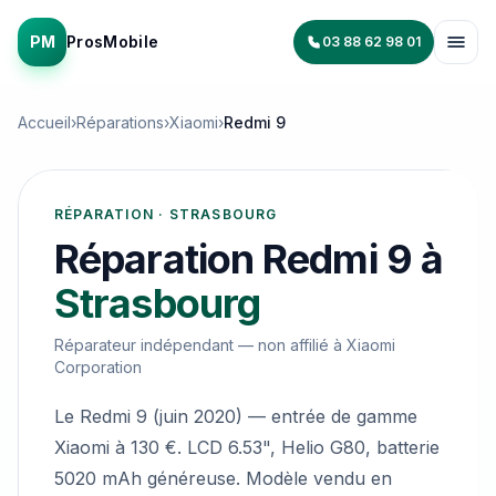
PM
ProsMobile
03 88 62 98 01
Accueil
›
Réparations
›
Xiaomi
›
Redmi 9
RÉPARATION · STRASBOURG
Réparation
Redmi 9
à
Strasbourg
Réparateur indépendant — non affilié à
Xiaomi
Corporation
Le Redmi 9 (juin 2020) — entrée de gamme
Xiaomi à 130 €. LCD 6.53", Helio G80, batterie
5020 mAh généreuse. Modèle vendu en