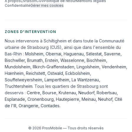
À propos
Livraison
CGV
Politique de retour
Mentions légales
Confidentialité
Gérer mes cookies
ZONES D'INTERVENTION
Nous intervenons à Schiltigheim et dans toute la Communauté
urbaine de Strasbourg (CUS), ainsi que dans l'ensemble du
Bas-Rhin :
Molsheim
,
Obernai
,
Haguenau
,
Sélestat
,
Saverne
,
Bischwiller
,
Brumath
,
Erstein
,
Wasselonne
,
Bischheim
,
Mundolsheim
,
Illkirch-Graffenstaden
,
Lingolsheim
,
Vendenheim
,
Hœnheim
,
Reichstett
,
Ostwald
,
Eckbolsheim
,
Souffelweyersheim, Lampertheim, La Wantzenau,
Truchtersheim
. Tous les quartiers de Strasbourg sont
desservis :
Centre, Bourse, Krutenau, Neudorf, Robertsau,
Esplanade, Cronenbourg, Hautepierre, Meinau, Neuhof, Cité
de l'Ill, Orangerie, Contades
.
©
2026
ProsMobile — Tous droits réservés