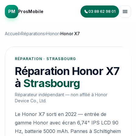
PM
ProsMobile
03 88 62 98 01
Accueil
›
Réparations
›
Honor
›
Honor X7
RÉPARATION · STRASBOURG
Réparation
Honor X7
à
Strasbourg
Réparateur indépendant — non affilié à
Honor
Device Co., Ltd.
Le Honor X7 sorti en 2022 — entrée de
gamme Honor avec écran 6,74" IPS LCD 90
Hz, batterie 5000 mAh. Pannes à Schiltigheim