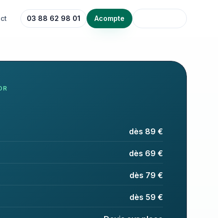
ct
03 88 62 98 01
Acompte
OR
dès 89 €
dès 69 €
dès 79 €
dès 59 €