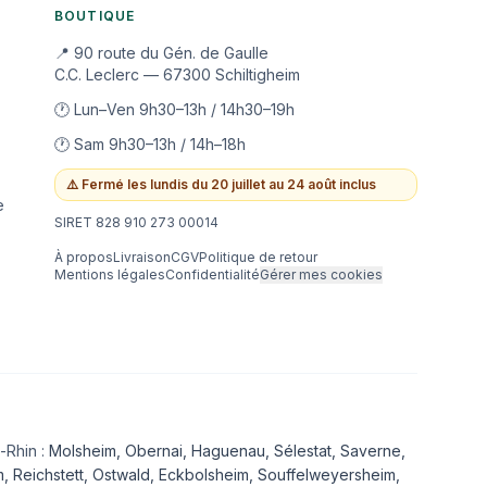
BOUTIQUE
📍 90 route du Gén. de Gaulle
C.C. Leclerc — 67300 Schiltigheim
🕐 Lun–Ven 9h30–13h / 14h30–19h
🕐 Sam 9h30–13h / 14h–18h
⚠️
Fermé les lundis du 20 juillet au 24 août inclus
e
SIRET 828 910 273 00014
À propos
Livraison
CGV
Politique de retour
Mentions légales
Confidentialité
Gérer mes cookies
-Rhin :
Molsheim
,
Obernai
,
Haguenau
,
Sélestat
,
Saverne
,
m
,
Reichstett
,
Ostwald
,
Eckbolsheim
, Souffelweyersheim,