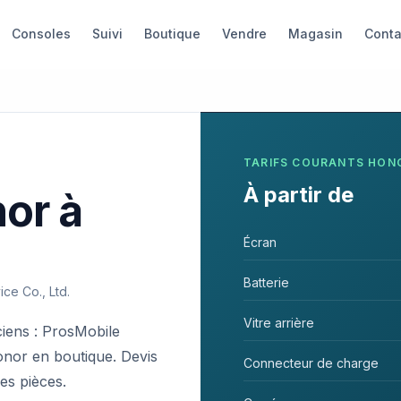
Consoles
Suivi
Boutique
Vendre
Magasin
Conta
TARIFS COURANTS
HON
À partir de
nor
à
Écran
Batterie
ce Co., Ltd.
Vitre arrière
iens : ProsMobile
onor en boutique. Devis
Connecteur de charge
des pièces.