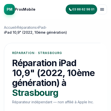
PM
ProsMobile
03 88 62 98 01
Accueil
›
Réparations
›
iPad
›
iPad 10,9" (2022, 10ème génération)
RÉPARATION · STRASBOURG
Réparation
iPad
10,9" (2022, 10ème
génération)
à
Strasbourg
Réparateur indépendant — non affilié à
Apple Inc.