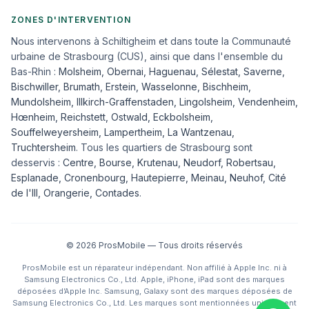
ZONES D'INTERVENTION
Nous intervenons à Schiltigheim et dans toute la Communauté
urbaine de Strasbourg (CUS), ainsi que dans l'ensemble du
Bas-Rhin :
Molsheim
,
Obernai
,
Haguenau
,
Sélestat
,
Saverne
,
Bischwiller
,
Brumath
,
Erstein
,
Wasselonne
,
Bischheim
,
Mundolsheim
,
Illkirch-Graffenstaden
,
Lingolsheim
,
Vendenheim
,
Hœnheim
,
Reichstett
,
Ostwald
,
Eckbolsheim
,
Souffelweyersheim, Lampertheim, La Wantzenau,
Truchtersheim
. Tous les quartiers de Strasbourg sont
desservis :
Centre, Bourse, Krutenau, Neudorf, Robertsau,
Esplanade, Cronenbourg, Hautepierre, Meinau, Neuhof, Cité
de l'Ill, Orangerie, Contades
.
©
2026
ProsMobile — Tous droits réservés
ProsMobile est un réparateur indépendant. Non affilié à Apple Inc. ni à
Samsung Electronics Co., Ltd. Apple, iPhone, iPad sont des marques
déposées d’Apple Inc. Samsung, Galaxy sont des marques déposées de
Samsung Electronics Co., Ltd. Les marques sont mentionnées uniquement