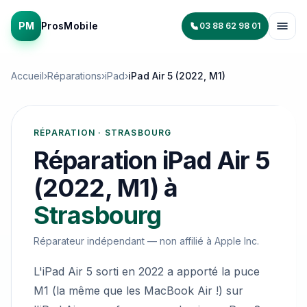
PM
ProsMobile
03 88 62 98 01
Accueil
›
Réparations
›
iPad
›
iPad Air 5 (2022, M1)
RÉPARATION · STRASBOURG
Réparation
iPad Air 5
(2022, M1)
à
Strasbourg
Réparateur indépendant — non affilié à
Apple Inc.
L'iPad Air 5 sorti en 2022 a apporté la puce
M1 (la même que les MacBook Air !) sur