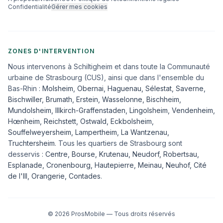
Confidentialité
Gérer mes cookies
ZONES D'INTERVENTION
Nous intervenons à Schiltigheim et dans toute la Communauté
urbaine de Strasbourg (CUS), ainsi que dans l'ensemble du
Bas-Rhin :
Molsheim
,
Obernai
,
Haguenau
,
Sélestat
,
Saverne
,
Bischwiller
,
Brumath
,
Erstein
,
Wasselonne
,
Bischheim
,
Mundolsheim
,
Illkirch-Graffenstaden
,
Lingolsheim
,
Vendenheim
,
Hœnheim
,
Reichstett
,
Ostwald
,
Eckbolsheim
,
Souffelweyersheim, Lampertheim, La Wantzenau,
Truchtersheim
. Tous les quartiers de Strasbourg sont
desservis :
Centre, Bourse, Krutenau, Neudorf, Robertsau,
Esplanade, Cronenbourg, Hautepierre, Meinau, Neuhof, Cité
de l'Ill, Orangerie, Contades
.
©
2026
ProsMobile — Tous droits réservés