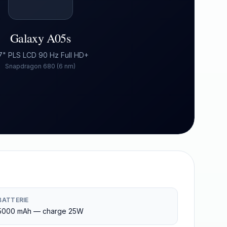
Galaxy A05s
7" PLS LCD 90 Hz Full HD+
Snapdragon 680 (6 nm)
BATTERIE
5000 mAh — charge 25W