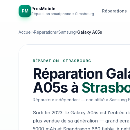
ProsMobile
PM
Réparations
Réparation smartphone • Strasbourg
Accueil
›
Réparations
›
Samsung
›
Galaxy A05s
RÉPARATION · STRASBOURG
Réparation
Gal
A05s
à
Strasb
Réparateur indépendant — non affilié à
Samsung El
Sorti fin 2023, le Galaxy A05s est l'entré
plus vendue de sa génération — grand écran
5000 mAh et Snapdragon 680 fiable, à petit 