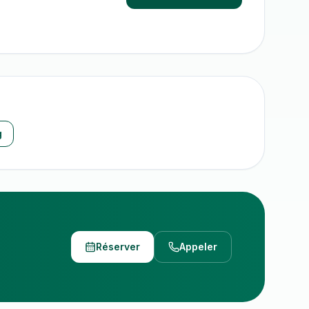
g
Réserver
Appeler