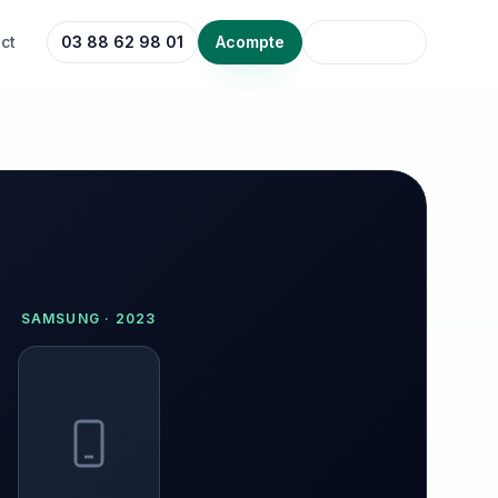
ct
03 88 62 98 01
Acompte
SAMSUNG
·
2023