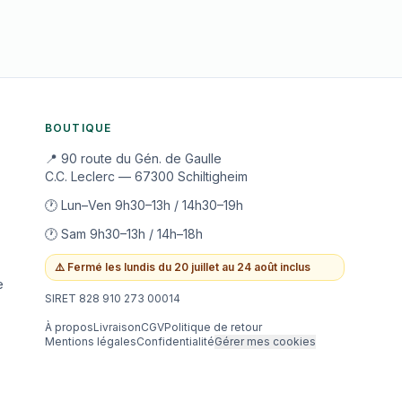
BOUTIQUE
📍 90 route du Gén. de Gaulle
C.C. Leclerc — 67300 Schiltigheim
🕐 Lun–Ven 9h30–13h / 14h30–19h
🕐 Sam 9h30–13h / 14h–18h
⚠️
Fermé les lundis du 20 juillet au 24 août inclus
e
SIRET 828 910 273 00014
À propos
Livraison
CGV
Politique de retour
Mentions légales
Confidentialité
Gérer mes cookies