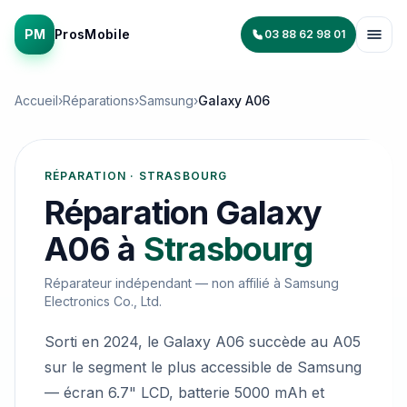
PM
ProsMobile
03 88 62 98 01
Accueil
›
Réparations
›
Samsung
›
Galaxy A06
RÉPARATION · STRASBOURG
Réparation
Galaxy
A06
à
Strasbourg
Réparateur indépendant — non affilié à
Samsung
Electronics Co., Ltd.
Sorti en 2024, le Galaxy A06 succède au A05
sur le segment le plus accessible de Samsung
— écran 6.7" LCD, batterie 5000 mAh et