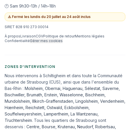
🕐 Sam 9h30–13h / 14h–18h
⚠️
Fermé les lundis du 20 juillet au 24 août inclus
SIRET 828 910 273 00014
À propos
Livraison
CGV
Politique de retour
Mentions légales
Confidentialité
Gérer mes cookies
ZONES D'INTERVENTION
Nous intervenons à Schiltigheim et dans toute la Communauté
urbaine de Strasbourg (CUS), ainsi que dans l'ensemble du
Bas-Rhin :
Molsheim
,
Obernai
,
Haguenau
,
Sélestat
,
Saverne
,
Bischwiller
,
Brumath
,
Erstein
,
Wasselonne
,
Bischheim
,
Mundolsheim
,
Illkirch-Graffenstaden
,
Lingolsheim
,
Vendenheim
,
Hœnheim
,
Reichstett
,
Ostwald
,
Eckbolsheim
,
Souffelweyersheim, Lampertheim, La Wantzenau,
Truchtersheim
. Tous les quartiers de Strasbourg sont
desservis :
Centre, Bourse, Krutenau, Neudorf, Robertsau,