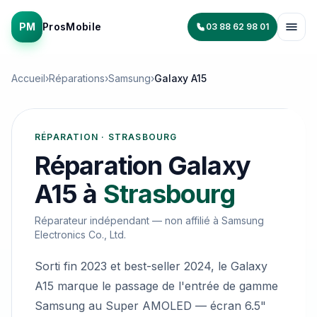
PM
ProsMobile
03 88 62 98 01
Accueil
›
Réparations
›
Samsung
›
Galaxy A15
RÉPARATION · STRASBOURG
Réparation
Galaxy
A15
à
Strasbourg
Réparateur indépendant — non affilié à
Samsung
Electronics Co., Ltd.
Sorti fin 2023 et best-seller 2024, le Galaxy
A15 marque le passage de l'entrée de gamme
Samsung au Super AMOLED — écran 6.5"