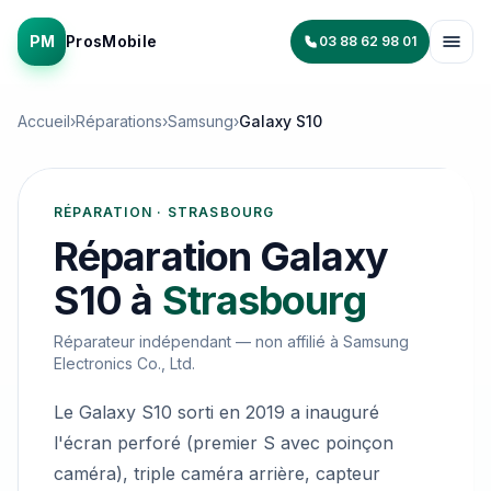
PM
ProsMobile
03 88 62 98 01
Accueil
›
Réparations
›
Samsung
›
Galaxy S10
RÉPARATION · STRASBOURG
Réparation
Galaxy
S10
à
Strasbourg
Réparateur indépendant — non affilié à
Samsung
Electronics Co., Ltd.
Le Galaxy S10 sorti en 2019 a inauguré
l'écran perforé (premier S avec poinçon
caméra), triple caméra arrière, capteur