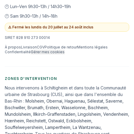
🕐 Lun–Ven 9h30–13h / 14h30–19h
🕐 Sam 9h30–13h / 14h–18h
⚠️
Fermé les lundis du 20 juillet au 24 août inclus
SIRET 828 910 273 00014
À propos
Livraison
CGV
Politique de retour
Mentions légales
Confidentialité
Gérer mes cookies
ZONES D'INTERVENTION
Nous intervenons à Schiltigheim et dans toute la Communauté
urbaine de Strasbourg (CUS), ainsi que dans l'ensemble du
Bas-Rhin :
Molsheim
,
Obernai
,
Haguenau
,
Sélestat
,
Saverne
,
Bischwiller
,
Brumath
,
Erstein
,
Wasselonne
,
Bischheim
,
Mundolsheim
,
Illkirch-Graffenstaden
,
Lingolsheim
,
Vendenheim
,
Hœnheim
,
Reichstett
,
Ostwald
,
Eckbolsheim
,
Souffelweyersheim, Lampertheim, La Wantzenau,
Truchtersheim
. Tous les quartiers de Strasbourg sont